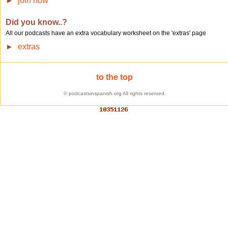
join now
►
Did you know..?
All our podcasts have an extra vocabulary worksheet on the 'extras' page
extras
►
to the top
© podcastsinspanish.org All rights reserved.