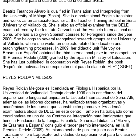
expresión oral para la clase de ELE de la editorial SGEL.
Beatriz Tarancón Álvaro is qualified in Translation and Interpreting from
the University of Málaga (Spain). She is a professional English translator
and works as an associate teacher at the Teacher Training School in Soria
(University of Valladolid). She is also an official examiner for the DELE
exams offered by the Instituto Cervantes at the Escuela Internacional de
Soria. She has also given Spanish courses for Foreigners since the year
2000. She belongs to several recognized research groups at the University
of Valladolid where she works on subjects related to education and
teaching/learning processes. In 2009, her didactic unit “Me voy de
Erasmus a España” obtained the third international prize in the competition
III Premios Redele (2009) granted by the Spanish Ministry of Education.
She has just published, in cooperation with Reyes Roldán, the book
“Exprésate: actividades de expresión oral para la clase de ELE” ( SGEL).
REYES ROLDÁN MELGOS
Reyes Roldán Melgosa es licenciada en Filología Hispánica por la
Universidad de Valladolid. Trabaja desde 1996 en la enseñanza del
español como lengua extranjera en la Escuela Internacional de Soria. Allí,
además de las labores docentes, ha realizado tareas organizativas y
académicas de los cursos que la institución promueve. Es además
examinadora oficial de DELE en este centro. También ha trabajado como
coordinadora en uno de los Centros de Integración para Inmigrantes que
tiene la Fundación de la Lengua Española. Su unidad didáctica “Me voy
de Erasmus a España” consiguió el tercer premio internacional en la III
Premios Redele (2009). Asimismo acaba de publicar junto con Beatriz
Tarancón el libro Exprésate: actividades de expresión oral para la clase de