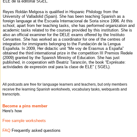
ELE de la editorial SGEL.
Reyes Roldán Melgosa is qualified in Hispanic Philology from the
University of Valladolid (Spain). She has been teaching Spanish as a
foreign language at the Escuela Internacional de Soria since 1996. At this
school, apart from her teaching tasks, she has performed organization and
academic tasks related to the courses provided by this institution. She is
also an official examiner for the DELE exams offered by the Instituto
Cervantes. She has worked as a coordinator for one of the centres of
integration for immigrants belonging to the Fundación de la Lengua
Española. In 2009, Her didactic unit “Me voy de Erasmus a España”
obtained the third international prize in the competition III Premios Redele
(2009) granted by the Spanish Ministry of Education. She has just
published, in cooperation with Beatriz Tarancón, the book “Exprésate:
actividades de expresión oral para la clase de ELE” ( SGEL).
All podcasts are free for language learners and teachers, but only members
receive the learning Spanish worksheets, vocabulary tasks, webquests and
transcripts.
Become a pins member
Here's how
Free sample worksheets
FAQ
Frequently asked questions